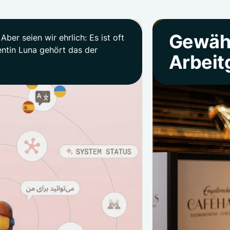
Gewähl
ber seien wir ehrlich: Es ist oft
entin Luna gehört das der
Arbeit