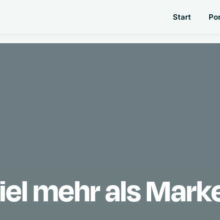
Start
Por
iel mehr als Mark